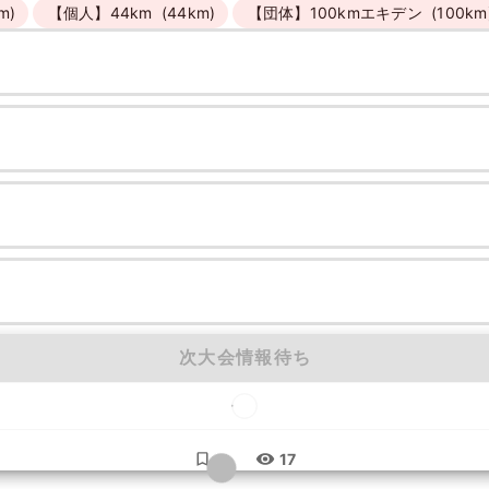
m)
【個人】44km
(44km)
【団体】100kmエキデン
(100km
次大会情報待ち
...
17