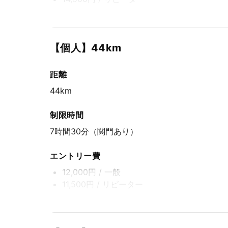
エントリー期間
先着方式
【個人】44km
2025年10月24日(金) 8:00〜2026年5月17日(日) 
距離
44km
制限時間
7時間30分（関門あり）
エントリー費
12,000円
/ 一般
11,500円
/ リピーター
エントリー期間
先着方式