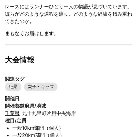
レースにはランナーひとり一人の物語が息づいています。
彼らがどのような道程を辿り、どのような経験を積み重ね
てきたのか。
まもなくお届けします。
大会情報
関連タグ
絶景
親子・キッズ
開催日
開催都道府県/地域
千葉県
九⼗九⾥町⽚⾙中央海岸
種目/定員
⼀般10km部⾨（個⼈）
⼀般20km部⾨（個⼈）