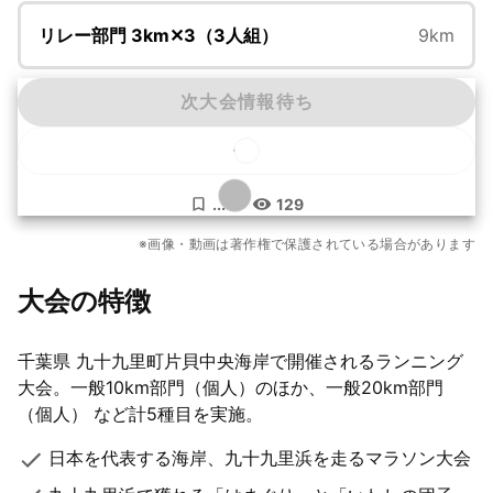
リレー部門 3km✕3（3人組）
9km
次大会情報待ち
...
129
もっと見る
※画像・動画は著作権で保護されている場合があります
11枚
大会の特徴
千葉県 九⼗九⾥町⽚⾙中央海岸で開催されるランニング
大会。⼀般10km部⾨（個⼈）のほか、⼀般20km部⾨
（個⼈） など計5種目を実施。
日本を代表する海岸、九十九里浜を走るマラソン大会