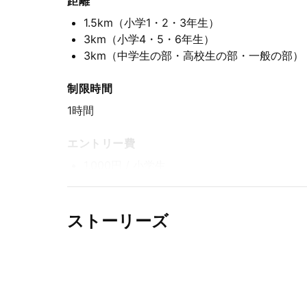
距離
1.5km
（小学1・2・3年生）
3km
（小学4・5・6年生）
3km
（中学生の部・高校生の部・一般の部）
制限時間
1時間
エントリー費
1,000円
/ 小学生
1,000円
/ 中学生・高校生
2,000円
/ 一般
ストーリーズ
エントリー期間
先着方式
2026年6月5日(金) 15:00〜2026年8月31日(月) 1