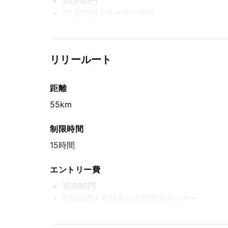
20,000円
25,000円
/ ペーサー帯同
10,000円
/ 救護ランナー
エントリー期間
リリールート
先着方式
2026年6月5日(金) 15:00〜2026年8月31日(月) 1
距離
55km
制限時間
15時間
エントリー費
16,000円
8,000円
/ 高校生および救護ランナー
エントリー期間