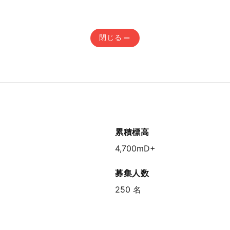
閉じる
累積標高
4,700mD+
募集人数
250 名