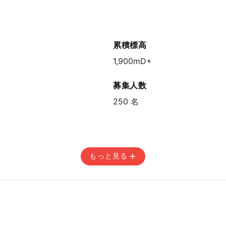
4:59
累積標高
1,900mD+
募集人数
250 名
もっと見る
4:59