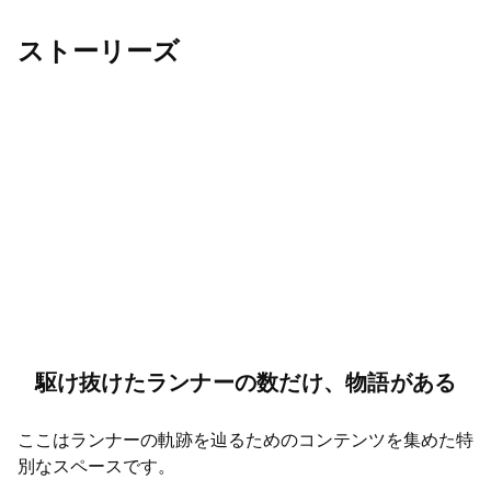
先着方式
ストーリーズ
2025年6月12日(木) 15:00〜2025年9月15日(月) 14:59
駆け抜けたランナーの数だけ、物語がある
ここはランナーの軌跡を辿るためのコンテンツを集めた特
別なスペースです。