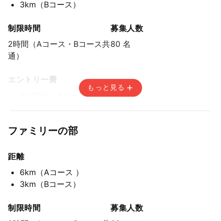
3km
（Bコース）
制限時間
募集人数
2時間（Aコース・Bコース共
80 名
通）
エントリー費
もっと見る
2,000円
/ Aコース・Bコース共通
500円
/ Aコース・Bコース共通地元枠
ファミリーの部
エントリー期間
先着方式
距離
2026年3月8日(日) 12:00〜2026年3月22日(日) 14:59
6km
（Aコース ）
3km
（Bコース）
制限時間
募集人数