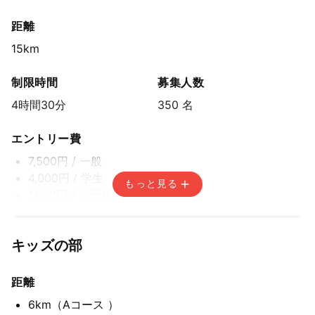
距離
15km
制限時間
募集人数
4時間30分
350 名
エントリー費
7,500円
/ 一般
4,000円
/ 学生
もっと見る
1,000円
/ 地元枠
エントリー期間
キッズの部
先着方式
2026年1月18日(日) 12:00〜2026年3月15日(日) 14:59
距離
6km
（Aコース ）