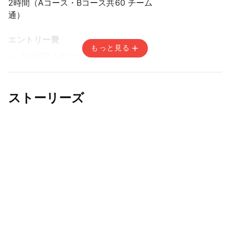
2時間（Aコース・Bコース共
60 チーム
通）
エントリー費
もっと見る
4,000円
/ Aコース・Bコース共通
1,000円
/ Aコース・Bコース共通地元枠
エントリー期間
ストーリーズ
先着方式
2026年3月8日(日) 12:00〜2026年3月22日(日) 14:59