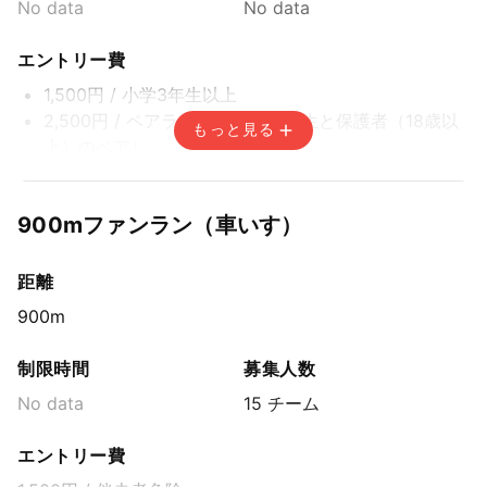
No data
No data
エントリー費
1,500円
/ 小学3年生以上
2,500円
/ ペアラン（小学1・2年生と保護者（18歳以
もっと見る
上）のペア）
エントリー期間
900mファンラン（車いす）
先着方式
2026年6月30日(火) 15:00〜2026年8月31日(月) 14:59
距離
900m
制限時間
募集人数
No data
15 チーム
エントリー費