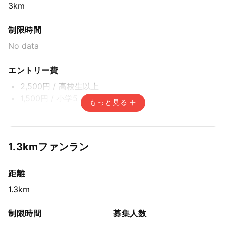
3km
制限時間
No data
エントリー費
2,500円
/ 高校生以上
1,500円
/ 小学5・6年・中学生
もっと見る
エントリー期間
先着方式
1.3kmファンラン
2026年6月30日(火) 15:00〜2026年8月31日(月) 14:59
距離
1.3km
制限時間
募集人数