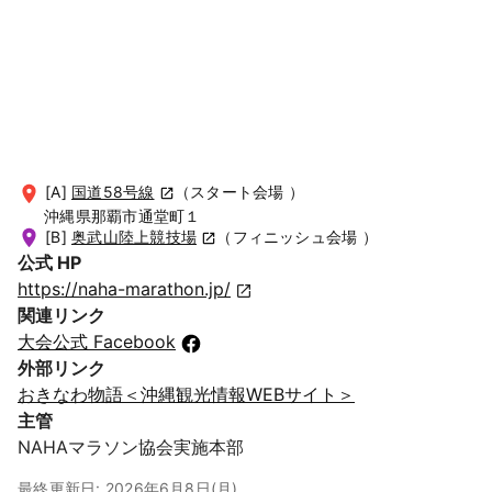
[A]
国道58号線
（スタート会場 ）
沖縄県那覇市通堂町１
[B]
奥武山陸上競技場
（フィニッシュ会場 ）
公式 HP
https://naha-marathon.jp/
関連リンク
大会公式 Facebook
外部リンク
おきなわ物語＜沖縄観光情報WEBサイト＞
主管
NAHAマラソン協会実施本部
最終更新日: 2026年6月8日(月)