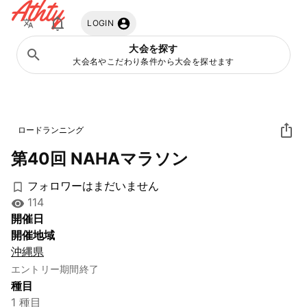
Athty
LOGIN
大会を探す
大会名やこだわり条件から大会を探せます
ロードランニング
第40回 NAHAマラソン
フォロワーはまだいません
114
開催日
開催地域
沖縄県
エントリー期間終了
種目
1 種目