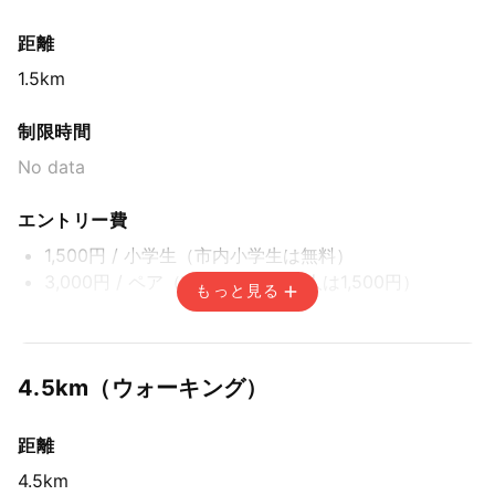
窓口申込み＋市内小中学生申込み / 先着方式
2026年6月1日(月) 6:00〜2026年7月24日(金) 8:00
距離
市内小中学生は参加料無料のため窓口申込のみの取り扱いとなります
1.5km
赤湯温泉宿泊パックプラン / 先着方式
2026年5月31日(日) 15:00〜2026年7月24日(金)
制限時間
8:00
市外からの参加者の方へ1泊朝食付き、参加料込みのお得な宿泊パック（一
No data
般、中学生以上：11,500円・小学生：7,000円）
エントリー費
1,500円
/ 小学生（市内小学生は無料）
3,000円
/ ペア（市内小学生と成人は1,500円）
もっと見る
エントリー期間
インターネット申込み / 先着方式
4.5km（ウォーキング）
2026年6月1日(月) 0:00〜2026年8月4日(火) 14:59
窓口申込み＋市内小中学生申込み / 先着方式
距離
2026年6月1日(月) 6:00〜2026年7月24日(金) 8:00
4.5km
市内小中学生は参加料無料のため窓口申込のみの取り扱いとなります