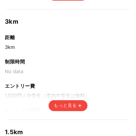
エントリー期間
インターネット申込み / 先着方式
3km
2026年6月1日(月) 0:00〜2026年8月4日(火) 14:59
窓口申込み＋市内小中学生申込み / 先着方式
距離
2026年6月1日(月) 6:00〜2026年7月24日(金) 8:00
3km
市内小中学生は参加料無料のため窓口申込のみの取り扱いとなります
赤湯温泉宿泊パックプラン / 先着方式
制限時間
2026年5月31日(日) 15:00〜2026年7月24日(金)
8:00
No data
市外からの参加者の方へ1泊朝食付き、参加料込みのお得な宿泊パック（一
般、中学生以上：11,500円・小学生：7,000円）
エントリー費
1,500円
/ 中学生（市内中学生は無料）
もっと見る
エントリー期間
インターネット申込み / 先着方式
2026年6月1日(月) 0:00〜2026年8月4日(火) 14:59
1.5km