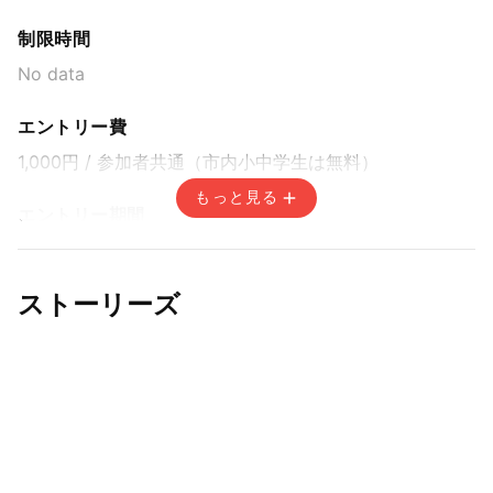
赤湯温泉宿泊パックプラン / 先着方式
制限時間
2026年5月31日(日) 15:00〜2026年7月24日(金)
8:00
No data
市外からの参加者の方へ1泊朝食付き、参加料込みのお得な宿泊パック（一
般、中学生以上：11,500円・小学生：7,000円）
エントリー費
1,000円
/ 参加者共通（市内小中学生は無料）
もっと見る
エントリー期間
インターネット申込み / 先着方式
2026年6月1日(月) 0:00〜2026年8月4日(火) 14:59
ストーリーズ
窓口申込み＋市内小中学生申込み / 先着方式
2026年6月1日(月) 6:00〜2026年7月24日(金) 8:00
市内小中学生は参加料無料のため窓口申込のみの取り扱いとなります
赤湯温泉宿泊パックプラン / 先着方式
2026年5月31日(日) 15:00〜2026年7月24日(金)
8:00
市外からの参加者の方へ1泊朝食付き、参加料込みのお得な宿泊パック（一
般、中学生以上：11,500円・小学生：7,000円）