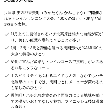
兵庫県 美方郡香美町（みかたぐん かみちょう）で開催さ
れるトレイルランニング大会。100K のほか、70Kなど計
3種目を実施。
11月上旬に開催されるハチ北高原は雄大な自然が広が
り、美しい紅葉を堪能できることが多い
1周・2周・3周と距離を選べる周回形式がKAMI100の
大きな特徴のひとつ
変化に富んだ多彩なトレイルコースで挑戦しがいのあ
る非常にタフなコース
ホスピタリティあふれるエイドも人気。なかでもハチ
北温泉のエイドでは、周回ごとにメニューが変わるの
も楽しみのひとつ
香美町とハチ北観光協会の全面協力による地域を挙げ
ての温かいおもてなしが魅力。フィニッシュ後は温泉
へ直行！