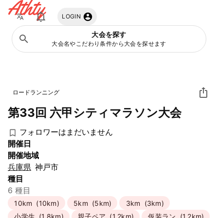
Athty
LOGIN
大会を探す
大会名やこだわり条件から大会を探せます
ロードランニング
第33回 六甲シティマラソン大会
フォロワーはまだいません
開催日
開催地域
兵庫県
神戸市
種目
6 種目
10km
(10km)
5km
(5km)
3km
(3km)
小学生
(1.8km)
親子ペア
(1.2km)
仮装ラン
(1.2km)