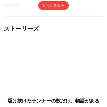
制限時間
募集人数
もっと見る
なし
330 名
エントリー費
ストーリーズ
1,000円
/ 高校生相当以下
2,000円
/ 18歳（高校生除く）以上
エントリー期間
一般枠 / 抽選方式
2026年6月30日(火) 15:00〜2026年7月31日(金) 14:59
駆け抜けたランナーの数だけ、物語がある