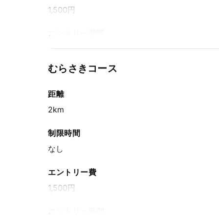
1,500円
エントリー期間
郵便局・事務局窓口でのお支払い / 先着方式
2025年8月6日(水) 15:00〜2025年10月10日(金
むらさきコース
消印有効
インターネットエントリー / 先着方式
距離
2025年8月6日(水) 15:00〜2025年10月17日(金
2km
制限時間
なし
エントリー費
1,500円
エントリー期間