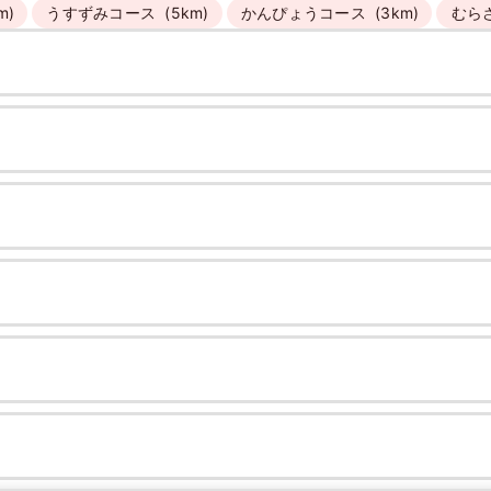
m)
うすずみコース
(5km)
かんぴょうコース
(3km)
むら