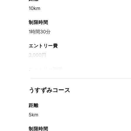
10km
制限時間
1時間30分
エントリー費
3,000円
エントリー期間
郵便局・事務局窓口でのお支払い / 先着方式
2025年8月6日(水) 15:00〜2025年10月10日(金
うすずみコース
消印有効
インターネットエントリー / 先着方式
距離
2025年8月6日(水) 15:00〜2025年10月17日(金
5km
ふるさと納税返礼品 / 先着方式
2025年8月6日(水) 15:00〜2025年10月10日(金
制限時間